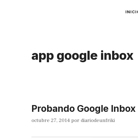
Saltar
INICI
al
contenido
app google inbox
Probando Google Inbox
octubre 27, 2014
por
diariodeunfriki