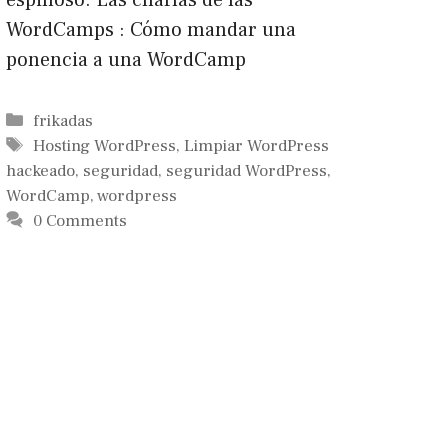
espinoso. Las charlas de las
WordCamps : Cómo mandar una
ponencia a una WordCamp
Categorías
frikadas
Etiquetas
Hosting WordPress
,
Limpiar WordPress
hackeado
,
seguridad
,
seguridad WordPress
,
WordCamp
,
wordpress
0 Comments