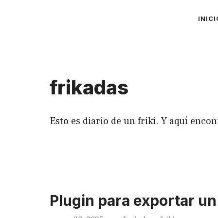
Saltar
INICI
al
contenido
frikadas
Esto es diario de un friki. Y aquí enco
Plugin para exportar 