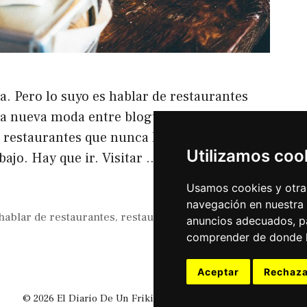
a. Pero lo suyo es hablar de restaurantes
na nueva moda entre blogueros/as de hablar
 restaurantes que nunca has visitado Y es
Utilizamos coo
bajo. Hay que ir. Visitar …
Leer más
Usamos cookies y otras
navegación en nuestra
hablar de restaurantes
,
restaurantes
anuncios adecuados, pa
comprender de donde ll
Aceptar
Rechaza
© 2026 El Diario De Un Friki
• Creado con
GeneratePress