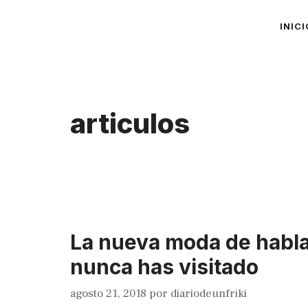
Saltar
INICI
al
contenido
articulos
La nueva moda de habla
nunca has visitado
agosto 21, 2018
por
diariodeunfriki