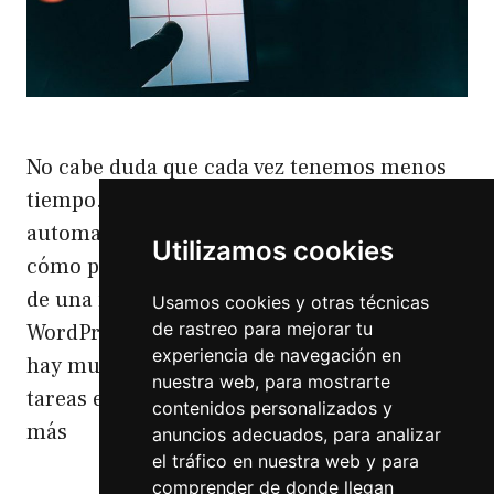
No cabe duda que cada vez tenemos menos
tiempo. Y hay muchas cosas que es mejor
automatizarlas por eso hoy os voy a enseñar
Utilizamos cookies
cómo publicar desde WordPress a Instagram
de una manera fácil. Cómo publicar desde
Usamos cookies y otras técnicas
de rastreo para mejorar tu
WordPress a Instagram Todos sabemos que
experiencia de navegación en
hay muchos servicios que te automatizan
nuestra web, para mostrarte
tareas entre redes sociales y blogs. …
Leer
contenidos personalizados y
más
anuncios adecuados, para analizar
el tráfico en nuestra web y para
comprender de donde llegan