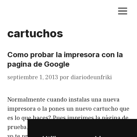
Saltar
M
al
contenido
cartuchos
Como probar la impresora con la
pagina de Google
septiembre 1, 2013
por
diariodeunfriki
Normalmente cuando instalas una nueva
impresora o la pones un nuevo cartucho que
es lo que haces? Pues imprimes la página de
prueba, normalmente la de Windows. Pues
yo te propongo hacer otra cosa, imprime la