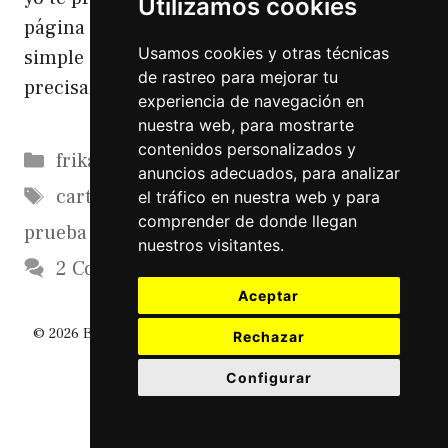
Utilizamos cookies
página de Inicio de Google. El truco es mas
Usamos cookies y otras técnicas
simple de lo que piensas .. y por que
de rastreo para mejorar tu
precisamente la …
Leer más
experiencia de navegación en
nuestra web, para mostrarte
contenidos personalizados y
Categorías
frikadas
anuncios adecuados, para analizar
Etiquetas
cartuchos
,
google
,
impresora
,
pagina de
el tráfico en nuestra web y para
comprender de donde llegan
prueba
nuestros visitantes.
2 Comments
Aceptar
© 2026 El Diario De Un Friki
• Creado con
GeneratePress
Rechazar
Configurar