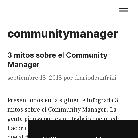
Saltar
M
al
contenido
communitymanager
3 mitos sobre el Community
Manager
septiembre 13, 2013
por
diariodeunfriki
Presentamos en la sigiuente infografia 3
mitos sobre el Community Manager. La
gente piensa que es un trabajo que puede
hacer cualquiera, pero están equivocados, ya
que al final tienes que gestionar la