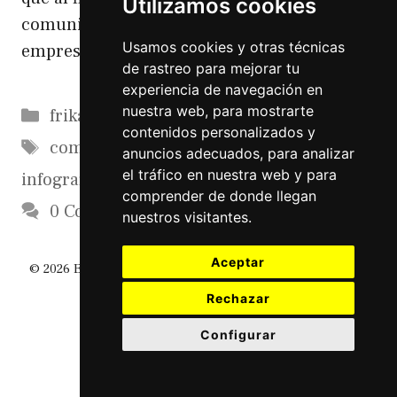
Utilizamos cookies
comunicación online de una marca o de una
Usamos cookies y otras técnicas
empresa y eso no es tarea sencilla
de rastreo para mejorar tu
experiencia de navegación en
Categorías
nuestra web, para mostrarte
frikadas
contenidos personalizados y
Etiquetas
communitymanager
,
frikismo
,
anuncios adecuados, para analizar
el tráfico en nuestra web y para
infografia
,
socialmedia
comprender de donde llegan
0 Comments
nuestros visitantes.
Aceptar
© 2026 El Diario De Un Friki
• Creado con
GeneratePress
Rechazar
Configurar