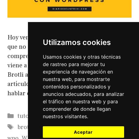
Hoy vengo a hablaros de unas de esas cosas
Utilizamos cookies
que no dentro de mucho dará que hablar. La
compresión brotli con WordPress. Todo este
Usamos cookies y otras técnicas
de rastreo para mejorar tu
viene a raíz de este tuit. No sabía lo que era
experiencia de navegación en
Brotli así que me informé y monté este
nuestra web, para mostrarte
artículo. Para 2018 en #WPO deberiamos
contenidos personalizados y
hablar de Brotli, WebP, PWA …
Leer más
anuncios adecuados, para analizar
el tráfico en nuestra web y para
comprender de donde llegan
Categorías
tutoriales
nuestros visitantes.
Etiquetas
brotli
,
compresion brotli
,
wordpress
,
Aceptar
wpo
,
WPO WordPress