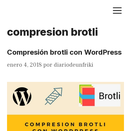
Saltar
M
al
contenido
compresion brotli
Compresión brotli con WordPress
enero 4, 2018
por
diariodeunfriki