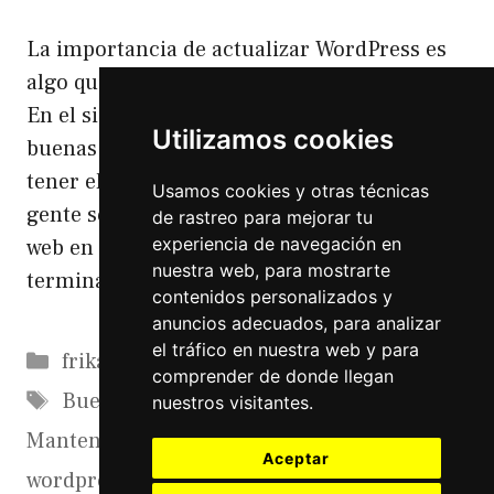
La importancia de actualizar WordPress es
algo que se tiene que tener muy en cuenta.
En el siguiente artículo os explico unas
Utilizamos cookies
buenas prácticas y las consecuencias de no
tener el WordPress Actualizado. Mucha
Usamos cookies y otras técnicas
gente se piensa que una vez esta acabada su
de rastreo para mejorar tu
experiencia de navegación en
web en WordPress ya está todo el trabajo
nuestra web, para mostrarte
terminado, pero nada mas …
Leer más
contenidos personalizados y
anuncios adecuados, para analizar
el tráfico en nuestra web y para
Categorías
frikadas
comprender de donde llegan
Etiquetas
Buenas Practicas WordPress
,
Hacking
,
nuestros visitantes.
Mantenimiento WordPress
,
Web Hackeada
,
Aceptar
wordpress
,
WordPress Hackeado