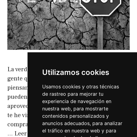
La verdad es que me calienta la sangre la
Utilizamos cookies
gente que se aprovecha de los demas.Que se
Usamos cookies y otras técnicas
piensan que somos simples pañuelos que se
de rastreo para mejorar tu
pueden usar y después tirar. Que se
experiencia de navegación en
aprovechan de uno y cuando no interesan si
nuestra web, para mostrarte
te he visto no me acuerdo. Que te intentan
contenidos personalizados y
anuncios adecuados, para analizar
comprar con muchas palabras que al final,
el tráfico en nuestra web y para
…
Leer más