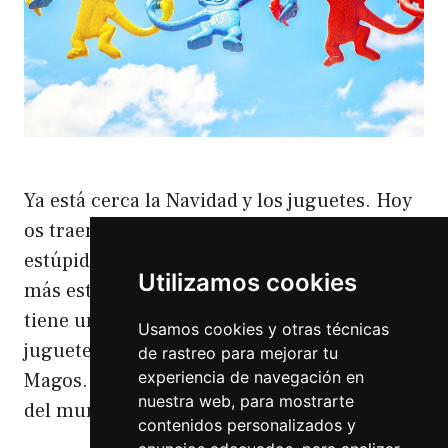
Ya está cerca la Navidad y los juguetes. Hoy
os traemos la lista de los juguetes más
estúpidos Navidad 2018. lista de los juguetes
Utilizamos cookies
más estúpidos Navidad 2018 Uno que ya
tiene una edad recuerda con cariño esos
Usamos cookies y otras técnicas
juguetes que venían por Navidad o por Reyes
de rastreo para mejorar tu
experiencia de navegación en
Magos. Que los esperabas con toda la ilusión
nuestra web, para mostrarte
del mundo …
Leer más
contenidos personalizados y