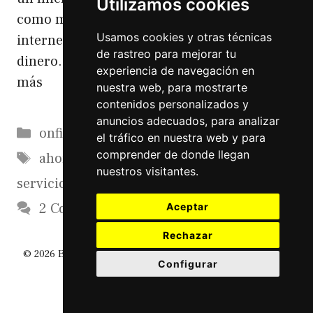
Utilizamos cookies
como minitrabajos que tu contratas por
Usamos cookies y otras técnicas
internet a cambio de pequeñas sumas de
de rastreo para mejorar tu
dinero. Con la cantidad de paro que …
Leer
experiencia de navegación en
más
nuestra web, para mostrarte
contenidos personalizados y
anuncios adecuados, para analizar
Categorías
onfire
el tráfico en nuestra web y para
Etiquetas
comprender de donde llegan
ahorro
,
microservicios
,
paro
,
paypal
,
nuestros visitantes.
servicios
,
trabajo
2 Comments
Aceptar
Rechazar
© 2026 El Diario De Un Friki
• Creado con
GeneratePress
Configurar