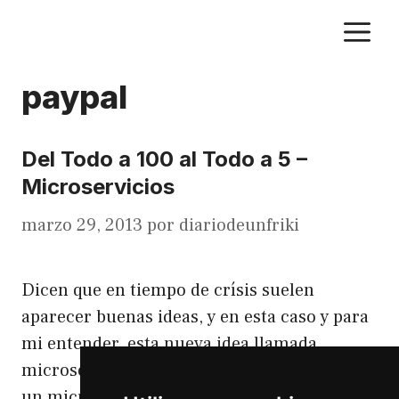
Saltar
M
al
contenido
paypal
Del Todo a 100 al Todo a 5 –
Microservicios
marzo 29, 2013
por
diariodeunfriki
Dicen que en tiempo de crísis suelen
aparecer buenas ideas, y en esta caso y para
mi entender, esta nueva idea llamada
microservicios es un gran acierto. ¿Que es
un microservicio? Podríamos decir que son