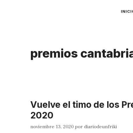
Saltar
INICI
al
contenido
premios cantabria
Vuelve el timo de los Pr
2020
noviembre 13, 2020
por
diariodeunfriki