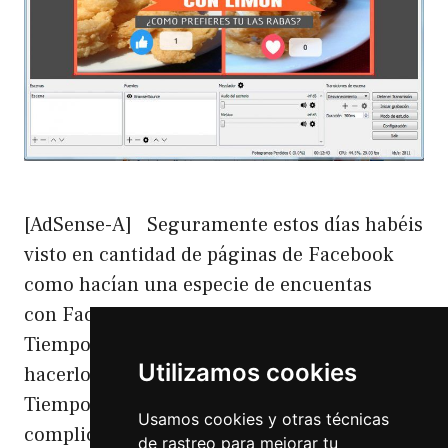
[AdSense-A] Seguramente estos días habéis
visto en cantidad de páginas de Facebook
como hacían una especie de encuentas
con Facebook Live con Contadores en
Tiempo Real. Yo os voy a explicar como
Utilizamos cookies
hacerlo. Facebook Live con Contadores en
Tiempo Real Aunque pueda parecer algo
Usamos cookies y otras técnicas
complicado no lo es tanto pero tenemos una
de rastreo para mejorar tu