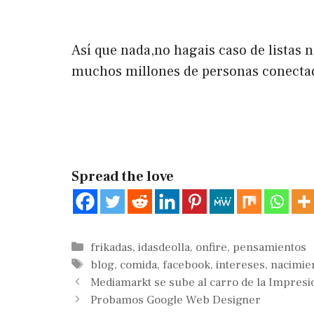
Así que nada,no hagais caso de listas n
muchos millones de personas conectadas
Spread the love
Categorías
frikadas
,
idasdeolla
,
onfire
,
pensamientos
Etiquetas
blog
,
comida
,
facebook
,
intereses
,
nacimie
Mediamarkt se sube al carro de la Impres
Probamos Google Web Designer