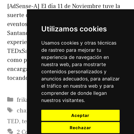
[AdSense-A] El día 11 de Noviembre tuve la
suerte de participar en unos de los primeros
eventos Tedx que se celebraban en
Utilizamos cookies
Santander. Aquí os voy a intentar plasmar mi
experiencia en TEDxSardinero
Usamos cookies y otras técnicas
de rastreo para mejorar tu
TEDxSardinero Los eventos Tedx tienen
experiencia de navegación en
como padre a la organización TED que se
nuestra web, para mostrarte
encarga de realizar charlas y congresos
contenidos personalizados y
tocando una serie variopinta de …
Leer más
anuncios adecuados, para analizar
el tráfico en nuestra web y para
comprender de donde llegan
Categorías
frikadas
nuestros visitantes.
Etiquetas
charlas ted
,
charlas tedx
,
santander
,
Aceptar
TED
,
tedx
,
TedxSardinero
Rechazar
2 Comments