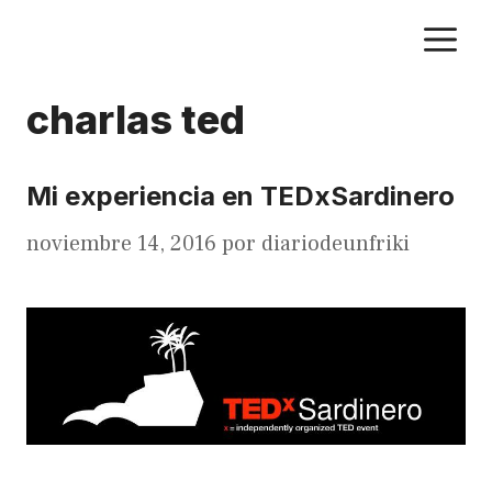
Saltar
M
al
contenido
charlas ted
Mi experiencia en TEDxSardinero
noviembre 14, 2016
por
diariodeunfriki