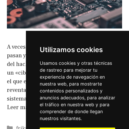
A veces me gusta hablar de las cosas que me
Utilizamos cookies
pasan y en este caso voy a hablar de la ética
Usamos cookies y otras técnicas
del hacker. Que no hay que confundir con
de rastreo para mejorar tu
un «ciberdelincuente» que se supone que es
experiencia de navegación en
el que entra en los sistemas para
nuestra web, para mostrarte
reventarlos, robar datos o aprovechar esos
contenidos personalizados y
anuncios adecuados, para analizar
sistemas para su propio beneficio. La …
el tráfico en nuestra web y para
Leer más
comprender de donde llegan
nuestros visitantes.
Categorías
frikadas