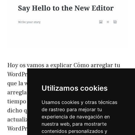
Hoy os vamos a explicar Cómo arreglar tu
WordPress después de actualizarlo a la 5.0 y
que la web no vaya como antes. Cómo
Utilizamos cookies
arreglar tu WordPress Seguramente si llevas
tiempo en WordPress siempre te hayan
Usamos cookies y otras técnicas
de rastreo para mejorar tu
dicho que hay que actualizar. Las
experiencia de navegación en
actualizaciones (por lo menos en
nuestra web, para mostrarte
WordPress) siempre arreglan cosas de
contenidos personalizados y