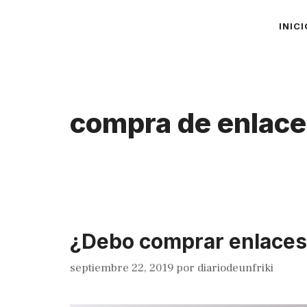
Saltar
INICI
al
contenido
compra de enlac
¿Debo comprar enlaces 
septiembre 22, 2019
por
diariodeunfriki