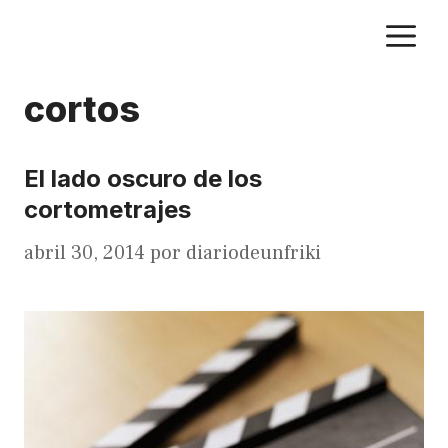
Saltar
M
al
contenido
cortos
El lado oscuro de los
cortometrajes
abril 30, 2014
por
diariodeunfriki