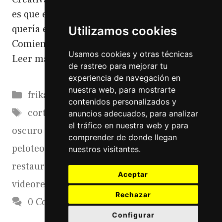
es que el curso estaba muy bien y como yo
quería explotar la faceta comercial de
Utilizamos cookies
Comiendo con Monty,sobre todo para …
Usamos cookies y otras técnicas
Leer más
de rastreo para mejorar tu
experiencia de navegación en
nuestra web, para mostrarte
Categorías
frikadas
contenidos personalizados y
Etiquetas
cortos
,
crowdfunding
,
financiacion
,
lado
anuncios adecuados, para analizar
el tráfico en nuestra web y para
oscuro de los cortos
,
mecenazgo
,
patrocinio
,
comprender de donde llegan
peloteo
,
redes sociales
,
reportaje
nuestros visitantes.
restaurantes
,
rodaje de cortometrajes
,
Aceptar
videoreportajes restaurantes
Rechazar
0 Comments
Configurar