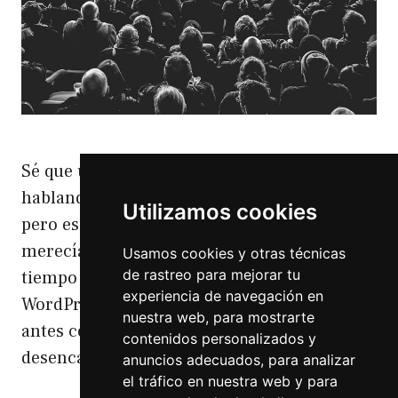
Sé que últimamente estoy un poco pesado
hablando de la Comunidad de WordPress
Utilizamos cookies
pero es que lo que ha pasado últimamente se
merecía que escriba algo al respecto. Llevo
Usamos cookies y otras técnicas
de rastreo para mejorar tu
tiempo hablando de la Comunidad de
experiencia de navegación en
WordPress y de que ya no la veo como era
nuestra web, para mostrarte
antes como por ejemplo en mi artículo del
contenidos personalizados y
desencanto y …
Leer más
anuncios adecuados, para analizar
el tráfico en nuestra web y para