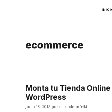
Saltar
INICI
al
contenido
ecommerce
Monta tu Tienda Onlin
WordPress
junio 18, 2013
por
diariodeunfriki