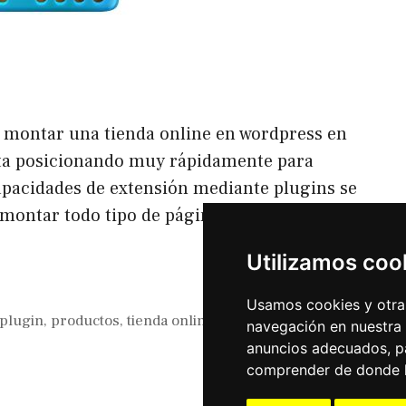
 montar una tienda online en wordpress en
ta posicionando muy rápidamente para
capacidades de extensión mediante plugins se
montar todo tipo de páginas.En esta caso
Utilizamos coo
Usamos cookies y otras
plugin
,
productos
,
tienda online
,
ventas
,
navegación en nuestra
anuncios adecuados, pa
comprender de donde ll