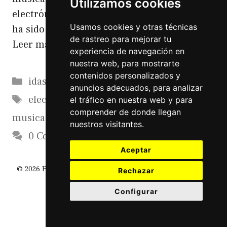
Utilizamos cookies
electrónica, no lo voy a negar. Durante años
Usamos cookies y otras técnicas
ha sido un género perseguido porque …
de rastreo para mejorar tu
Leer más
experiencia de navegación en
nuestra web, para mostrarte
contenidos personalizados y
Categorías
idasdeolla
,
pensamientos
anuncios adecuados, para analizar
Etiquetas
electronica
,
eventos
,
festivales
,
house
,
el tráfico en nuestra web y para
comprender de donde llegan
musica
,
politiqueo
nuestros visitantes.
0 Comments
Aceptar
© 2026 El Diario De Un Friki
• Creado con
GeneratePress
Rechazar
Configurar