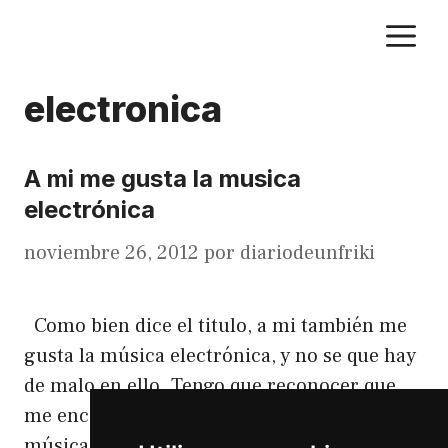
Saltar
M
al
contenido
electronica
A mi me gusta la musica
electrónica
noviembre 26, 2012
por
diariodeunfriki
Como bien dice el titulo, a mi también me
gusta la música electrónica, y no se que hay
de malo en ello. Tengo que reconocer que
me encanta todo tipo de genero en la
música, pero mi predilección es la