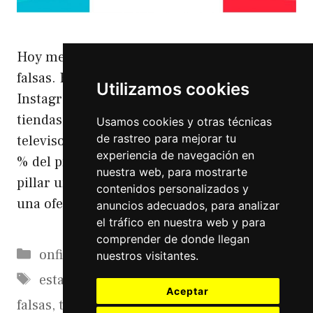
Hoy me gustaría hablaros de tiendas online
falsas. El otro día me salió una publicidad en
Utilizamos cookies
Instagram que no pasaba desapercibida.
tiendas online falsas La oferta era un
Usamos cookies y otras técnicas
de rastreo para mejorar tu
televisor de muchas pulgadas curvo a un 40
experiencia de navegación en
% del precio de mercado normal. Quiero
nuestra web, para mostrarte
pillar una tele (con 32 pulgadas me vale) y
contenidos personalizados y
una oferta …
Leer más
anuncios adecuados, para analizar
el tráfico en nuestra web y para
comprender de donde llegan
Categorías
onfire
nuestros visitantes.
Etiquetas
estafas
,
tiendas online
,
tiendas online
Aceptar
falsas
,
timos