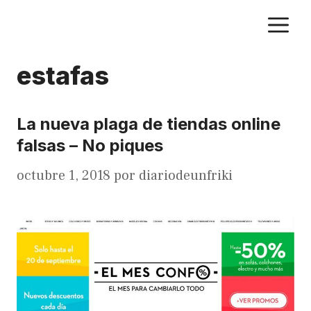
Saltar
M
al
contenido
estafas
La nueva plaga de tiendas online
falsas – No piques
octubre 1, 2018
por
diariodeunfriki