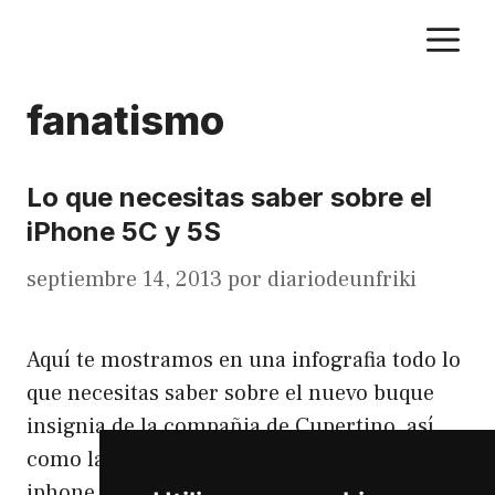
Saltar
M
al
contenido
fanatismo
Lo que necesitas saber sobre el
iPhone 5C y 5S
septiembre 14, 2013
por
diariodeunfriki
Aquí te mostramos en una infografia todo lo
que necesitas saber sobre el nuevo buque
insignia de la compañia de Cupertino, así
como la versión reducida de precio del
iphone, aunque mas que una versión