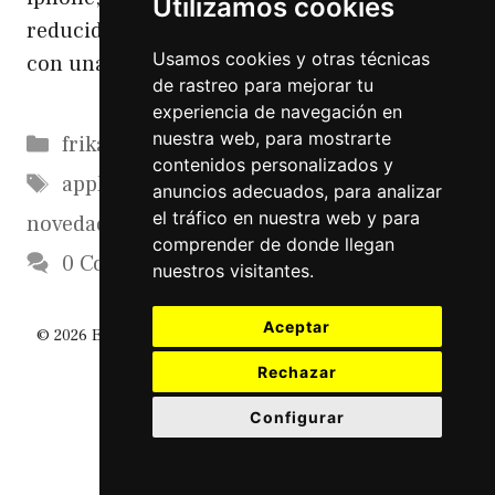
Utilizamos cookies
reducida de precio parece más un iphone 5
Usamos cookies y otras técnicas
con una carcasa de plastico barato
de rastreo para mejorar tu
experiencia de navegación en
Categorías
nuestra web, para mostrarte
frikadas
contenidos personalizados y
Etiquetas
apple
,
fanatismo
,
frikismo
,
iphone
,
anuncios adecuados, para analizar
el tráfico en nuestra web y para
novedad
comprender de donde llegan
0 Comments
nuestros visitantes.
Aceptar
© 2026 El Diario De Un Friki
• Creado con
GeneratePress
Rechazar
Configurar