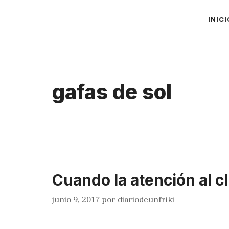
Saltar
INICI
al
contenido
gafas de sol
Cuando la atención al c
junio 9, 2017
por
diariodeunfriki