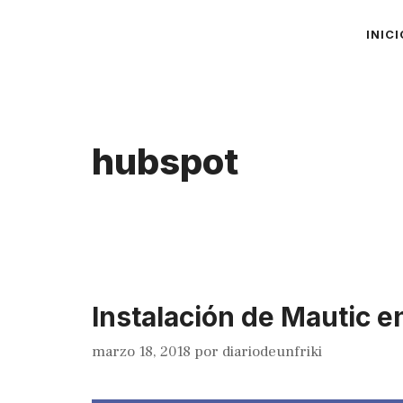
Saltar
INICI
al
contenido
hubspot
Instalación de Mautic e
marzo 18, 2018
por
diariodeunfriki