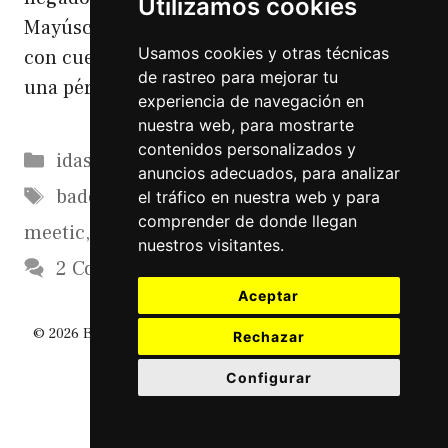
Utilizamos cookies
Mayúsculas. Estuve dado de alta en meetic
Usamos cookies y otras técnicas
con cuenta de pago…. y sinceramente es
de rastreo para mejorar tu
una pérdida …
Leer más
experiencia de navegación en
nuestra web, para mostrarte
contenidos personalizados y
Categorías
idasdeolla
anuncios adecuados, para analizar
Etiquetas
badoo
,
contactos
,
engaño
,
idadeolla
,
el tráfico en nuestra web y para
comprender de donde llegan
meetic
,
timo
nuestros visitantes.
2 Comments
Aceptar
© 2026 El Diario De Un Friki
• Creado con
GeneratePress
Rechazar
Configurar