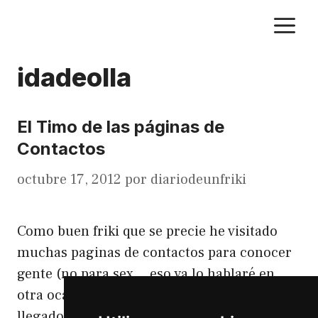
Saltar
M
al
contenido
idadeolla
El Timo de las páginas de
Contactos
octubre 17, 2012
por
diariodeunfriki
Como buen friki que se precie he visitado
muchas paginas de contactos para conocer
gente (no para sex…,eso ya lo hablaré en
otra ocasión) y a la conclusión que he
llegado es que todas son un timo pero con