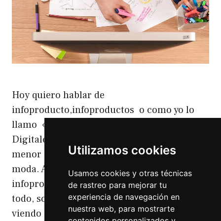
Hoy quiero hablar de
infoproducto,infoproductos o como yo lo
llamo «La Piedra Filosofal de los Negocios
Digitales» infoproductos Y es que no cabe la
Utilizamos cookies
menor duda que los infoproductos están de
moda. Ahora todo el mundo hace
Usamos cookies y otras técnicas
infoproductos. Y es que además valen para
de rastreo para mejorar tu
experiencia de navegación en
todo, son de un agradecido. Hoy he estado
nuestra web, para mostrarte
viendo otro webinar …
Leer más
contenidos personalizados y