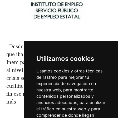
Desde el pasado año se venía rumoreando
que iba a ver cambios en los cursos que da el
Utilizamos cookies
Inem para personas desempleadas,y no solo
al nivel de número de cursos (que con la
Usamos cookies y otras técnicas
de rastreo para mejorar tu
crisis se han reducido) sino también a la
experiencia de navegación en
cualificación del profesorado. Y este año por
nuestra web, para mostrarte
fin ese momento llego, ahora para …
Leer
contenidos personalizados y
más
anuncios adecuados, para analizar
el tráfico en nuestra web y para
comprender de donde llegan