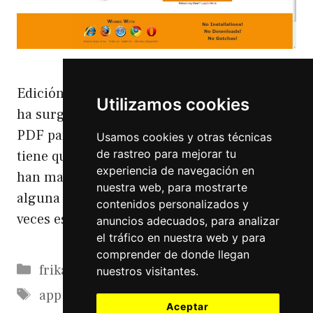
Edición de ficheros PDF Online A quién no le
Utilizamos cookies
ha surgido una vez que tiene que editar un
PDF para una inscripción a un evento o que
Usamos cookies y otras técnicas
de rastreo para mejorar tu
tiene que rellenar un cuestionario que le
experiencia de navegación en
han mandado por correo para apuntarse a
nuestra web, para mostrarte
alguna cosa. A mi esto me ha pasado varias
contenidos personalizados y
veces estos días, así que …
Leer más
anuncios adecuados, para analizar
el tráfico en nuestra web y para
comprender de donde llegan
Categorías
frikadas
nuestros visitantes.
Etiquetas
app
,
edición
,
navegador
,
online
,
pdfs
,
Aceptar