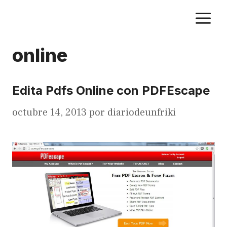
Saltar
M
al
contenido
online
Edita Pdfs Online con PDFEscape
octubre 14, 2013
por
diariodeunfriki