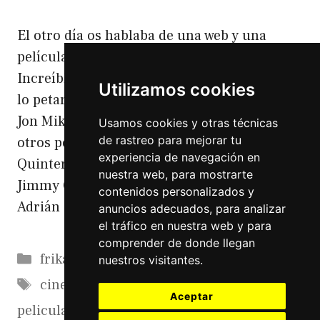
El otro día os hablaba de una web y una
película y la película en cuestión es el
Increíble finde Menguante. La película que
Utilizamos cookies
lo petará este año La película dirigida por
Jon Mikel Caballero y protagonizada entre
Usamos cookies y otras técnicas
de rastreo para mejorar tu
otros por : Iria del Río Alba Adam
experiencia de navegación en
Quintero Pablo Nadia de Santiago Sira
nuestra web, para mostrarte
Jimmy Castro Mark Irene Ruiz Claudia
contenidos personalizados y
Adrián Expósito Mancha …
Leer más
anuncios adecuados, para analizar
el tráfico en nuestra web y para
comprender de donde llegan
Categorías
frikadas
nuestros visitantes.
Etiquetas
cine
,
estreno película
,
opera prima
,
Aceptar
pelicula