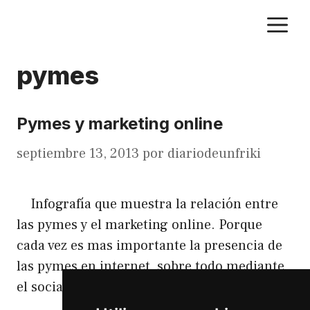
Saltar
M
al
contenido
pymes
Pymes y marketing online
septiembre 13, 2013
por
diariodeunfriki
Infografía que muestra la relación entre
las pymes y el marketing online. Porque
cada vez es mas importante la presencia de
las pymes en internet, sobre todo mediante
el social media.