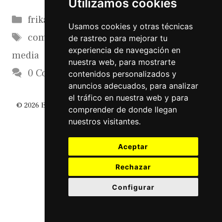
Utilizamos cookies
Categorías
frikadas
Usamos cookies y otras técnicas
Etiquetas
comunicacion
,
marketing
,
pymes
,
social
de rastreo para mejorar tu
experiencia de navegación en
media
nuestra web, para mostrarte
0 Comments
contenidos personalizados y
anuncios adecuados, para analizar
el tráfico en nuestra web y para
© 2026 El Diario De Un Friki
• Creado con
GeneratePress
comprender de donde llegan
nuestros visitantes.
Aceptar
Rechazar
Configurar