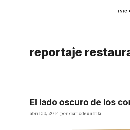
Saltar
INICI
al
contenido
reportaje restaur
El lado oscuro de los c
abril 30, 2014
por
diariodeunfriki