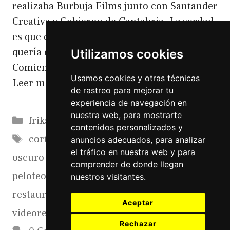
realizaba Burbuja Films junto con Santander
Creativa y Gobierno de Cantabria. La verdad
es que el curso estaba muy bien y como yo
quería explotar la faceta comercial de
Utilizamos cookies
Comiendo con Monty,sobre todo para …
Usamos cookies y otras técnicas
Leer más
de rastreo para mejorar tu
experiencia de navegación en
nuestra web, para mostrarte
Categorías
frikadas
contenidos personalizados y
Etiquetas
cortos
,
crowdfunding
,
financiacion
,
lado
anuncios adecuados, para analizar
el tráfico en nuestra web y para
oscuro de los cortos
,
mecenazgo
,
patrocinio
,
comprender de donde llegan
peloteo
,
redes sociales
,
reportaje
nuestros visitantes.
restaurantes
,
rodaje de cortometrajes
,
Aceptar
videoreportajes restaurantes
Rechazar