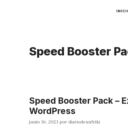
Saltar
INICI
al
contenido
Speed Booster P
Speed Booster Pack – 
WordPress
junio 16, 2021
por
diariodeunfriki