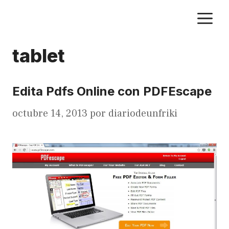
Saltar
M
al
contenido
tablet
Edita Pdfs Online con PDFEscape
octubre 14, 2013
por
diariodeunfriki