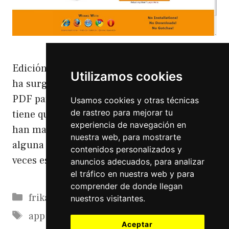
Edición de ficheros PDF Online A quién no le
Utilizamos cookies
ha surgido una vez que tiene que editar un
PDF para una inscripción a un evento o que
Usamos cookies y otras técnicas
de rastreo para mejorar tu
tiene que rellenar un cuestionario que le
experiencia de navegación en
han mandado por correo para apuntarse a
nuestra web, para mostrarte
alguna cosa. A mi esto me ha pasado varias
contenidos personalizados y
veces estos días, así que …
Leer más
anuncios adecuados, para analizar
el tráfico en nuestra web y para
comprender de donde llegan
Categorías
frikadas
nuestros visitantes.
Etiquetas
app
,
edición
,
navegador
,
online
,
pdfs
,
Aceptar