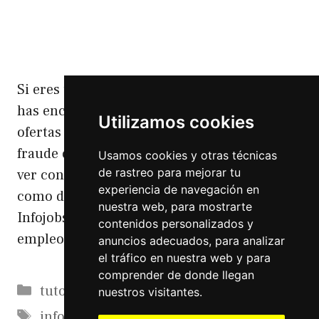
Si eres usuario de Infojobs seguramente te
has encontrado (y apuntado) a muchas
Utilizamos cookies
ofertas de empleo que sabes que son un
fraude o directamente no tienen nada que
Usamos cookies y otras técnicas
de rastreo para mejorar tu
ver con la realidad. Hoy os voy a contar
experiencia de navegación en
como denunciar una oferta de empleo en
nuestra web, para mostrarte
Infojobs. Como denunciar una oferta de
contenidos personalizados y
empleo en Infojobs Tengo …
Leer más
anuncios adecuados, para analizar
el tráfico en nuestra web y para
comprender de donde llegan
Categorías
tutoriales
nuestros visitantes.
Etiquetas
infojobs
,
ofertas de trabajo
,
ofertas falsas