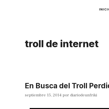
Saltar
INICI
al
contenido
troll de internet
En Busca del Troll Perd
septiembre 15, 2014
por
diariodeunfriki