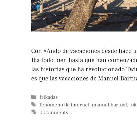
Con «Ando de vacaciones desde hace un 
Iba todo bien hasta que han comenzad
las historias que ha revolucionado Twi
es que las vacaciones de Manuel Bart
Categorías
frikadas
Etiquetas
fenómeno de internet
,
manuel bartual
,
tui
0 Comments