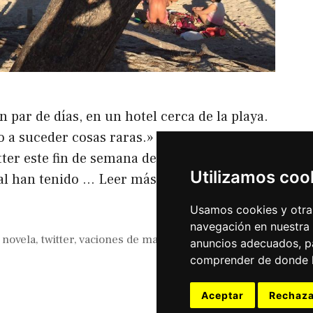
par de días, en un hotel cerca de la playa.
o a suceder cosas raras.» comenzaba una de
tter este fin de semana de Agosto del 2017. Y
Utilizamos coo
ual han tenido …
Leer más
Usamos cookies y otras
navegación en nuestra
t novela
,
twitter
,
vaciones de manuel bartual
anuncios adecuados, pa
comprender de donde ll
Aceptar
Rechaza