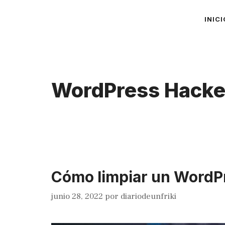
Saltar
INICI
al
contenido
WordPress Hack
Cómo limpiar un WordP
junio 28, 2022
por
diariodeunfriki