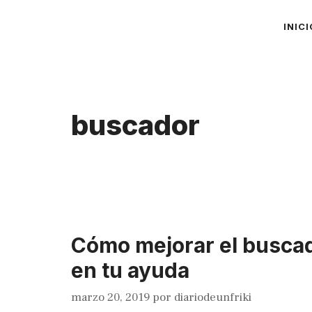
Saltar
INICI
al
contenido
buscador
Cómo mejorar el buscad
en tu ayuda
marzo 20, 2019
por
diariodeunfriki