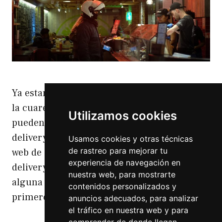
Ya estamos en la fase 1 de la desescalada de
la cuarentena y muchos establecimientos ya
Utilizamos cookies
pueden abrir sirviendo comida para llevar o
delivery. Hoy voy a explicar como hacer un
Usamos cookies y otras técnicas
de rastreo para mejorar tu
web de delivery con WordPress. Web de
experiencia de navegación en
delivery con WordPress Si has trabajado
nuestra web, para mostrarte
alguna vez con WordPress sabes que lo
contenidos personalizados y
primero que se te …
Leer más
anuncios adecuados, para analizar
el tráfico en nuestra web y para