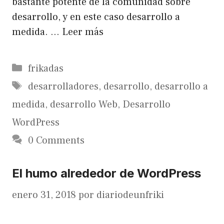
bastante potente de la comunidad sobre
desarrollo, y en este caso desarrollo a
medida. …
Leer más
Categorías
frikadas
Etiquetas
desarrolladores
,
desarrollo
,
desarrollo a
medida
,
desarrollo Web
,
Desarrollo
WordPress
0 Comments
El humo alrededor de WordPress
enero 31, 2018
por
diariodeunfriki