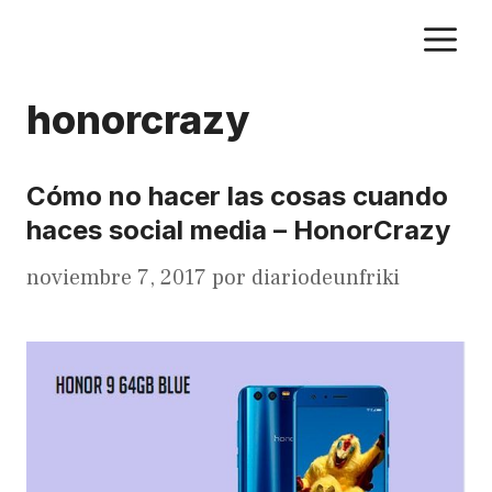
Saltar
M
al
contenido
honorcrazy
Cómo no hacer las cosas cuando
haces social media – HonorCrazy
noviembre 7, 2017
por
diariodeunfriki