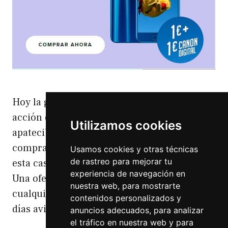
Hoy la gente de Honor había sacado una
acción en Social Media de los más
Utilizamos cookies
apatecible. El HonorCrazy prometía
comprar uno de los modelos de la gama, en
Usamos cookies y otras técnicas
de rastreo para mejorar tu
esta caso el Honor 9 a un precio de sólo 2 €.
experiencia de navegación en
Una oferta que no dejaba indiferente a
nuestra web, para mostrarte
cualquiera Honorcrazy Para ello llevaban
contenidos personalizados y
días avisando en su …
Leer más
anuncios adecuados, para analizar
el tráfico en nuestra web y para