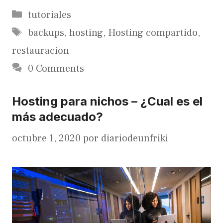
Categorías
tutoriales
Etiquetas
backups
,
hosting
,
Hosting compartido
,
restauracion
0 Comments
Hosting para nichos – ¿Cual es el
más adecuado?
octubre 1, 2020
por
diariodeunfriki