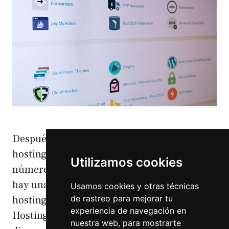
Después de probar una gran cantidad de
hostings (ahora no tengo bien claro el
Utilizamos cookies
número) e incluso montarme hostings DIY
hay una cosa que he aprendido. Los
Usamos cookies y otras técnicas
de rastreo para mejorar tu
hostings compartidos son el mal. Los
experiencia de navegación en
Hostings compartidos son el mal Y no lo
nuestra web, para mostrarte