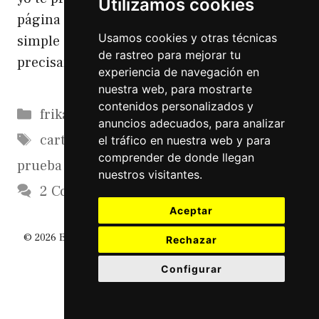
Utilizamos cookies
página de Inicio de Google. El truco es mas
Usamos cookies y otras técnicas
simple de lo que piensas .. y por que
de rastreo para mejorar tu
precisamente la …
Leer más
experiencia de navegación en
nuestra web, para mostrarte
contenidos personalizados y
Categorías
frikadas
anuncios adecuados, para analizar
Etiquetas
cartuchos
,
google
,
impresora
,
pagina de
el tráfico en nuestra web y para
comprender de donde llegan
prueba
nuestros visitantes.
2 Comments
Aceptar
© 2026 El Diario De Un Friki
• Creado con
GeneratePress
Rechazar
Configurar