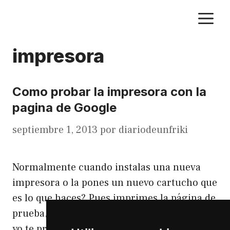
Saltar
M
al
contenido
impresora
Como probar la impresora con la
pagina de Google
septiembre 1, 2013
por
diariodeunfriki
Normalmente cuando instalas una nueva
impresora o la pones un nuevo cartucho que
es lo que haces? Pues imprimes la página de
prueba, normalmente la de Windows. Pues
yo te propongo hacer otra cosa, imprime la