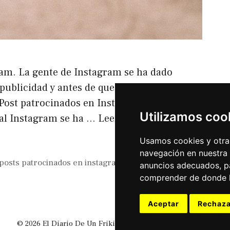
ram. La gente de Instagram se ha dado
ublicidad y antes de que se les descontrole
Post patrocinados en Instagram Y es que
Utilizamos coo
ial Instagram se ha …
Leer más
Usamos cookies y otras
navegación en nuestra
posts patrocinados en instagram
,
pseudo influencers
anuncios adecuados, pa
comprender de donde ll
Aceptar
Rechaza
© 2026 El Diario De Un Friki
• Creado con
GeneratePress