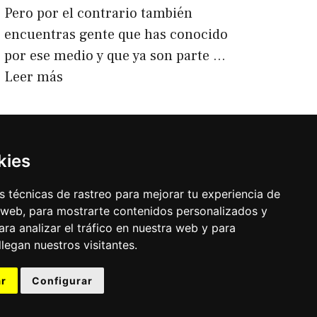
Pero por el contrario también
encuentras gente que has conocido
por ese medio y que ya son parte …
Leer más
Categorías
idasdeolla
Etiquetas
influencers
,
instagram
,
marcas
,
trolls
,
vibradores
kies
0 Comments
 técnicas de rastreo para mejorar tu experiencia de
 web, para mostrarte contenidos personalizados y
ra analizar el tráfico en nuestra web y para
egan nuestros visitantes.
r
Configurar