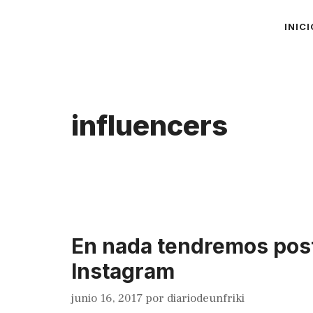
Saltar
INICI
al
contenido
influencers
En nada tendremos post
Instagram
junio 16, 2017
por
diariodeunfriki