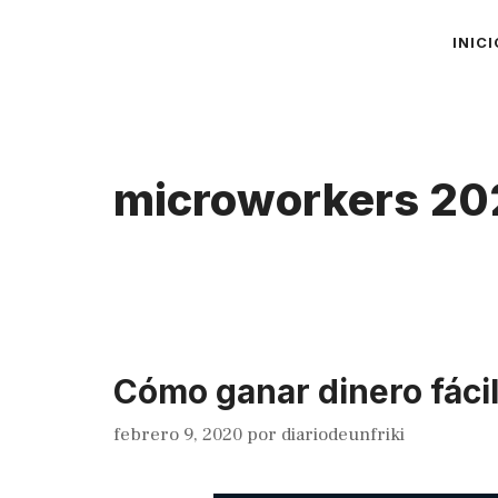
Saltar
INICI
al
contenido
microworkers 20
Cómo ganar dinero fácil 
febrero 9, 2020
por
diariodeunfriki