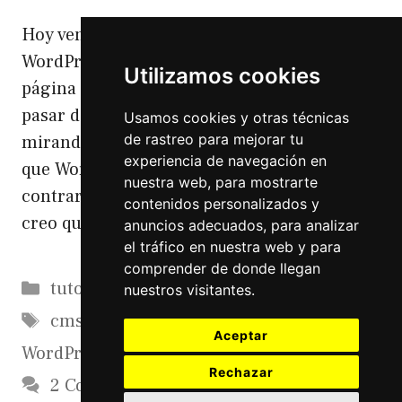
Hoy vengo a contaros cómo pasar de
WordPress a Ghost. En mi caso de una
Utilizamos cookies
página con blog realizada con DIVI. cómo
pasar de WordPress a Ghost Llevo tiempo
Usamos cookies y otras técnicas
de rastreo para mejorar tu
mirando alternativas a WordPress. Y no es
experiencia de navegación en
que WordPress no me guste (todo lo
nuestra web, para mostrarte
contrario) sino que para escribir en un blog
contenidos personalizados y
creo que ya se …
Leer más
anuncios adecuados, para analizar
el tráfico en nuestra web y para
comprender de donde llegan
Categorías
tutoriales
nuestros visitantes.
Etiquetas
cms
,
Ghost
,
Light Cms
,
linux
,
migrar
Aceptar
WordPress
,
servidores
,
wordpress
Rechazar
2 Comments