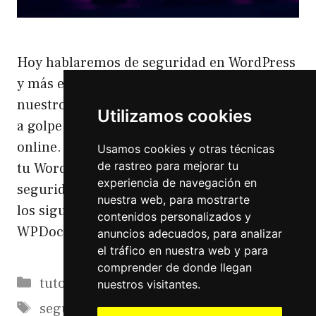
Hoy hablaremos de seguridad en WordPress
y más en concreto podremos comprobar si
nuestro WordPress es seguro o no y encima
Utilizamos cookies
a golpe de un click ya que lo haremos
online. comprobar online la seguridad de
Usamos cookies y otras técnicas
de rastreo para mejorar tu
tu WordPress Para comprobar online la
experiencia de navegación en
seguridad de tu WordPress vamos a utilizar
nuestra web, para mostrarte
los siguientes servicios online. Gratuitos
contenidos personalizados y
WPDoctor …
Leer más
anuncios adecuados, para analizar
el tráfico en nuestra web y para
comprender de donde llegan
Categorías
tutoriales
nuestros visitantes.
Etiquetas
seguridad
,
seguridad WordPress
,